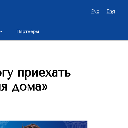
Рус
Eng
Партнёры
огу приехать
мя дома»