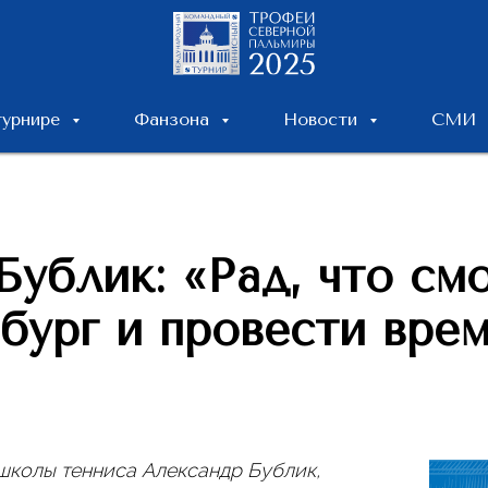
турнире
Фанзона
Новости
СМИ
ублик: «Рад, что см
бург и провести вре
школы тенниса Александр Бублик,