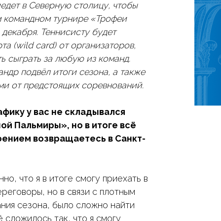
иедет в Северную столицу, чтобы
м командном турнире «Трофеи
 декабря. Теннисисту будет
а (wild card) от организаторов,
ь сыграть за любую из команд.
ндр подвёл итоги сезона, а также
и от предстоящих соревнований.
афику у вас не складывался
й Пальмиры», но в итоге всё
оением возвращаетесь в Санкт-
но, что я в итоге смогу приехать в
реговоры, но в связи с плотным
ния сезона, было сложно найти
ё сложилось так, что я смогу